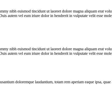
ummy nibh euismod tincidunt ut laoreet dolore magna aliquam erat volut
Duis autem vel eum iriure dolor in hendrerit in vulputate velit esse mo
ummy nibh euismod tincidunt ut laoreet dolore magna aliquam erat volut
Duis autem vel eum iriure dolor in hendrerit in vulputate velit esse mo
ccusantium doloremque laudantium, totam rem aperiam eaque ipsa, quae ab i