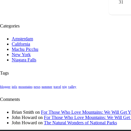
31
Categories
Amsterdam
California
Machu Picchu
New York
Niagara Falls
Tags
blogger
info
mountains
news
summer
travel
trip
valley
Comments
Brian Smith
on
For Those Who Love Mountains: We Will Get Y
John Howard
on
For Those Who Love Mountains: We Will Get
John Howard
on
The Natural Wonders of National Parks