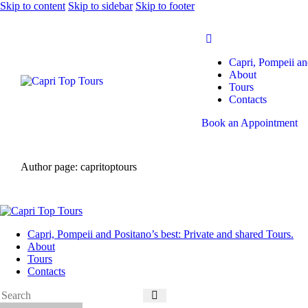
Skip to content
Skip to sidebar
Skip to footer
Capri, Pompeii and
About
Tours
Contacts
Book an Appointment
Author page: capritoptours
Capri, Pompeii and Positano’s best: Private and shared Tours.
About
Tours
Contacts