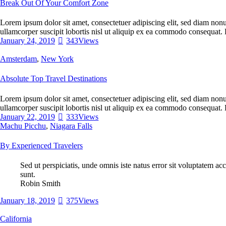
Break Out Of Your Comfort Zone
Lorem ipsum dolor sit amet, consectetuer adipiscing elit, sed diam non
ullamcorper suscipit lobortis nisl ut aliquip ex ea commodo consequat. 
January 24, 2019
343
Views
Amsterdam
,
New York
Absolute Top Travel Destinations
Lorem ipsum dolor sit amet, consectetuer adipiscing elit, sed diam non
ullamcorper suscipit lobortis nisl ut aliquip ex ea commodo consequat. 
January 22, 2019
333
Views
Machu Picchu
,
Niagara Falls
By Experienced Travelers
Sed ut perspiciatis, unde omnis iste natus error sit voluptatem a
sunt.
Robin Smith
January 18, 2019
375
Views
California